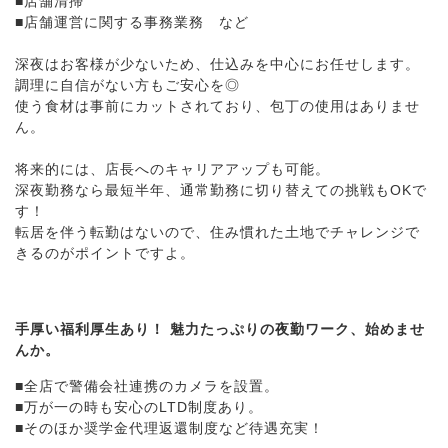
■店舗清掃
■店舗運営に関する事務業務 など
深夜はお客様が少ないため、仕込みを中心にお任せします。
調理に自信がない方もご安心を◎
使う食材は事前にカットされており、包丁の使用はありませ
ん。
将来的には、店長へのキャリアアップも可能。
深夜勤務なら最短半年、通常勤務に切り替えての挑戦もOKで
す！
転居を伴う転勤はないので、住み慣れた土地でチャレンジで
きるのがポイントですよ。
手厚い福利厚生あり！ 魅力たっぷりの夜勤ワーク、始めませ
んか。
■全店で警備会社連携のカメラを設置。
■万が一の時も安心のLTD制度あり。
■そのほか奨学金代理返還制度など待遇充実！