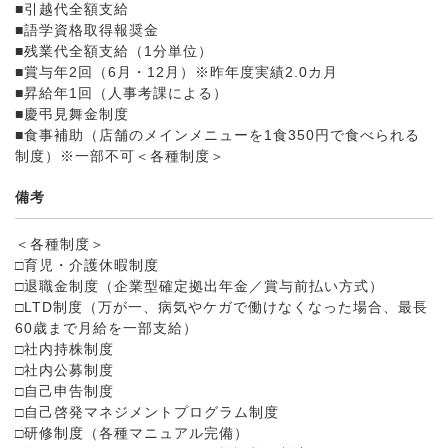
■引越代全額支給
■語学資格取得報奨金
■残業代全額支給（1分単位）
■賞与年2回（6月・12月）※昨年度実績2.0カ月
■昇給年1回（人事考課による）
■慶弔見舞金制度
■食事補助（店舗のメインメニューを1食350円で食べられる
制度）※一部不可＜各種制度＞
備考
＜各種制度＞
□育児・介護休暇制度
□退職金制度（企業型確定拠出年金／賞与前払い方式）
□LTD制度（万が一、病気やケガで働けなくなった場合、最長
60歳まで月給を一部支給）
□社内持株制度
□社内公募制度
□自己申告制度
□自己啓発マネジメントプログラム制度
□研修制度（各種マニュアル完備）