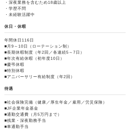
・深夜業務を含むため18歳以上
・学歴不問
・未経験活躍中
休日・休暇
年間休日116日
■月9～10日（ローテーション制）
■長期休暇制度（年2回／各連続5～7日）
■年次有給休暇（初年度10日）
■慶弔休暇
■特別休暇
■アニバーサリー有給制度（年2回）
待遇
■社会保険完備（健康／厚生年金／雇用／労災保険）
■JF企業年金基金
■通勤交通費（月5万円まで）
■残業・深夜勤務手当
■車通勤手当