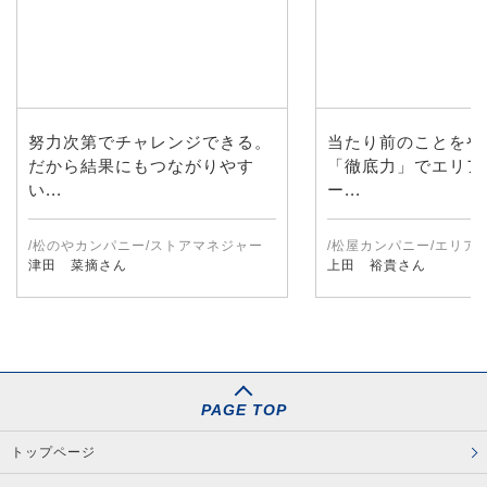
努力次第でチャレンジできる。
当たり前のことをや
だから結果にもつながりやす
「徹底力」でエリア
い...
ー...
/松のやカンパニー/ストアマネジャー
/松屋カンパニー/エリア
津田 菜摘さん
上田 裕貴さん
PAGE TOP
トップページ