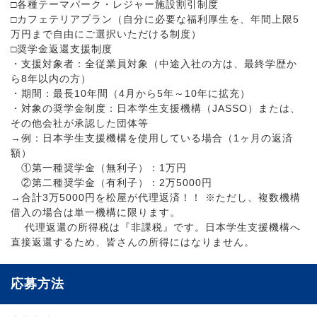
□各種テーマパーク・レジャー施設割引制度
□カフェテリアプラン（自分に必要な福利厚生を、年間上限5
万円まで自由にご選択いただける制度）
□奨学金返還支援制度
・支援対象者：全従業員対象（中途入社の方は、最終学歴か
ら8年以内の方）
・期間：最長10年間（4月から5年～10年に拡充）
・対象の奨学金制度：日本学生支援機構（JASSO）または、
その他会社が承認した団体等
→例：日本学生支援機構を使用している場合（1ヶ月の返済
額）
①第一種奨学金（無利子）：1万円
②第二種奨学金（有利子）：2万5000円
→合計3万5000円を松屋が代理返済！！ ※ただし、複数機構
借入の場合は単一機構に限ります。
代理返還の所得税は『非課税』です。日本学生支援機構へ
直接返還するため、皆さんの所得にはなりません。
応募方法