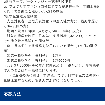
□各種テーマパーク・レジャー施設割引制度
□カフェテリアプラン（自分に必要な福利厚生を、年間上限5
万円まで自由にご選択いただける制度）
□奨学金返還支援制度
・支援対象者：全従業員対象（中途入社の方は、最終学歴か
ら8年以内の方）
・期間：最長10年間（4月から5年～10年に拡充）
・対象の奨学金制度：日本学生支援機構（JASSO）または、
その他会社が承認した団体等
→例：日本学生支援機構を使用している場合（1ヶ月の返済
額）
①第一種奨学金（無利子）：1万円
②第二種奨学金（有利子）：2万5000円
→合計3万5000円を松屋が代理返済！！ ※ただし、複数機構
借入の場合は単一機構に限ります。
代理返還の所得税は『非課税』です。日本学生支援機構へ
直接返還するため、皆さんの所得にはなりません。
応募方法