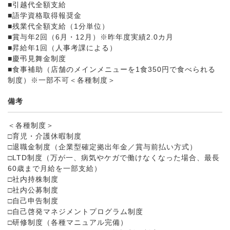
■引越代全額支給
■語学資格取得報奨金
■残業代全額支給（1分単位）
■賞与年2回（6月・12月）※昨年度実績2.0カ月
■昇給年1回（人事考課による）
■慶弔見舞金制度
■食事補助（店舗のメインメニューを1食350円で食べられる
制度）※一部不可＜各種制度＞
備考
＜各種制度＞
□育児・介護休暇制度
□退職金制度（企業型確定拠出年金／賞与前払い方式）
□LTD制度（万が一、病気やケガで働けなくなった場合、最長
60歳まで月給を一部支給）
□社内持株制度
□社内公募制度
□自己申告制度
□自己啓発マネジメントプログラム制度
□研修制度（各種マニュアル完備）