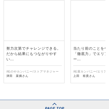
努力次第でチャレンジできる。
当たり前のことをや
だから結果にもつながりやす
「徹底力」でエリア
い...
ー...
/松のやカンパニー/ストアマネジャー
/松屋カンパニー/エリア
津田 菜摘さん
上田 裕貴さん
PAGE TOP