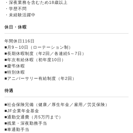
・深夜業務を含むため18歳以上
・学歴不問
・未経験活躍中
休日・休暇
年間休日116日
■月9～10日（ローテーション制）
■長期休暇制度（年2回／各連続5～7日）
■年次有給休暇（初年度10日）
■慶弔休暇
■特別休暇
■アニバーサリー有給制度（年2回）
待遇
■社会保険完備（健康／厚生年金／雇用／労災保険）
■JF企業年金基金
■通勤交通費（月5万円まで）
■残業・深夜勤務手当
■車通勤手当