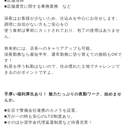
■店舗清掃
■店舗運営に関する事務業務 など
深夜はお客様が少ないため、仕込みを中心にお任せします。
調理に自信がない方もご安心を◎
使う食材は事前にカットされており、包丁の使用はありませ
ん。
将来的には、店長へのキャリアアップも可能。
深夜勤務なら最短半年、通常勤務に切り替えての挑戦もOKで
す！
転居を伴う転勤はないので、住み慣れた土地でチャレンジで
きるのがポイントですよ。
手厚い福利厚生あり！ 魅力たっぷりの夜勤ワーク、始めませ
んか。
■全店で警備会社連携のカメラを設置。
■万が一の時も安心のLTD制度あり。
■そのほか奨学金代理返還制度など待遇充実！