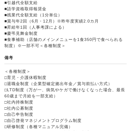
■引越代全額支給
■語学資格取得報奨金
■残業代全額支給（1分単位）
■賞与年2回（6月・12月）※昨年度実績2.0カ月
■昇給年1回（人事考課による）
■慶弔見舞金制度
■食事補助（店舗のメインメニューを1食350円で食べられる
制度）※一部不可＜各種制度＞
備考
＜各種制度＞
□育児・介護休暇制度
□退職金制度（企業型確定拠出年金／賞与前払い方式）
□LTD制度（万が一、病気やケガで働けなくなった場合、最長
60歳まで月給を一部支給）
□社内持株制度
□社内公募制度
□自己申告制度
□自己啓発マネジメントプログラム制度
□研修制度（各種マニュアル完備）