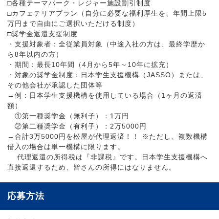
□各種テーマパーク・レジャー施設割引制度
□カフェテリアプラン（自分に必要な福利厚生を、年間上限5
万円まで自由にご選択いただける制度）
□奨学金返還支援制度
・支援対象者：全従業員対象（中途入社の方は、最終学歴か
ら8年以内の方）
・期間：最長10年間（4月から5年～10年に拡充）
・対象の奨学金制度：日本学生支援機構（JASSO）または、
その他会社が承認した団体等
→例：日本学生支援機構を使用している場合（1ヶ月の返済
額）
①第一種奨学金（無利子）：1万円
②第二種奨学金（有利子）：2万5000円
→合計3万5000円を松屋が代理返済！！ ※ただし、複数機構
借入の場合は単一機構に限ります。
代理返還の所得税は『非課税』です。日本学生支援機構へ
直接返還するため、皆さんの所得にはなりません。
応募方法