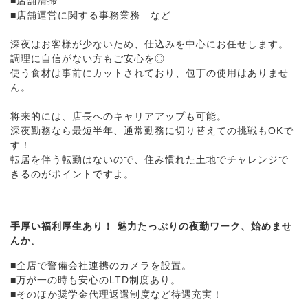
■店舗清掃
■店舗運営に関する事務業務 など
深夜はお客様が少ないため、仕込みを中心にお任せします。
調理に自信がない方もご安心を◎
使う食材は事前にカットされており、包丁の使用はありませ
ん。
将来的には、店長へのキャリアアップも可能。
深夜勤務なら最短半年、通常勤務に切り替えての挑戦もOKで
す！
転居を伴う転勤はないので、住み慣れた土地でチャレンジで
きるのがポイントですよ。
手厚い福利厚生あり！ 魅力たっぷりの夜勤ワーク、始めませ
んか。
■全店で警備会社連携のカメラを設置。
■万が一の時も安心のLTD制度あり。
■そのほか奨学金代理返還制度など待遇充実！