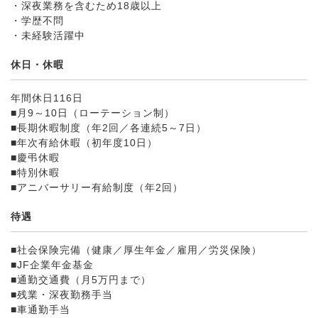
・深夜業務を含むため18歳以上
・学歴不問
・未経験活躍中
休日・休暇
年間休日116日
■月9～10日（ローテーション制）
■長期休暇制度（年2回／各連続5～7日）
■年次有給休暇（初年度10日）
■慶弔休暇
■特別休暇
■アニバーサリー有給制度（年2回）
待遇
■社会保険完備（健康／厚生年金／雇用／労災保険）
■JF企業年金基金
■通勤交通費（月5万円まで）
■残業・深夜勤務手当
■車通勤手当