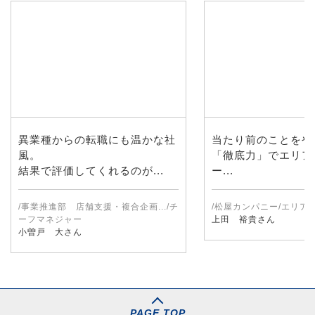
異業種からの転職にも温かな社
当たり前のことをや
風。
「徹底力」でエリア
結果で評価してくれるのが...
ー...
/事業推進部 店舗支援・複合企画.../チ
/松屋カンパニー/エリア
ーフマネジャー
上田 裕貴さん
小曽戸 大さん
PAGE TOP