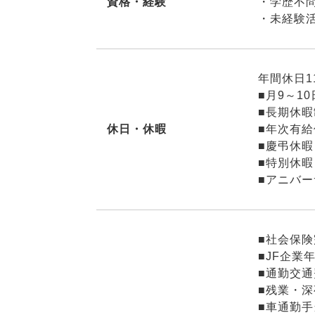
資格・経験
・学歴不
・未経験
年間休日1
■月9～1
■長期休暇
休日・休暇
■年次有給
■慶弔休暇
■特別休暇
■アニバ
■社会保
■JF企業
■通勤交通
■残業・
■車通勤手