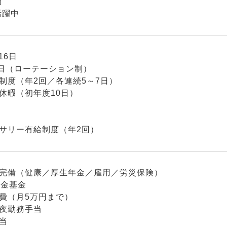
問
活躍中
16日
0日（ローテーション制）
制度（年2回／各連続5～7日）
休暇（初年度10日）
ーサリー有給制度（年2回）
険完備（健康／厚生年金／雇用／労災保険）
年金基金
費（月5万円まで）
深夜勤務手当
当