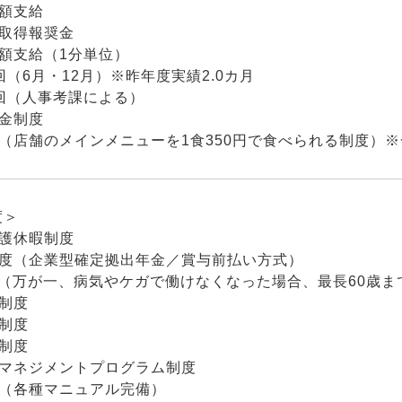
全額支給
格取得報奨金
額支給（1分単位）
回（6月・12月）※昨年度実績2.0カ月
回（人事考課による）
舞金制度
助（店舗のメインメニューを1食350円で食べられる制度）
度＞
介護休暇制度
制度（企業型確定拠出年金／賞与前払い方式）
度（万が一、病気やケガで働けなくなった場合、最長60歳
制度
制度
制度
発マネジメントプログラム制度
度（各種マニュアル完備）