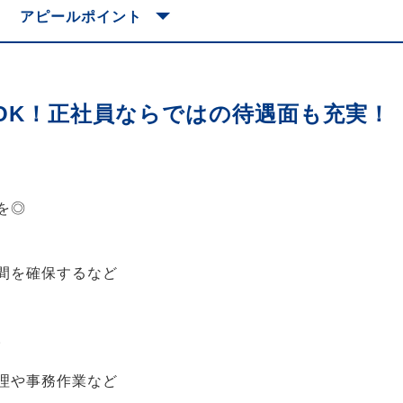
アピールポイント
OK！正社員ならではの待遇面も充実！
を◎
間を確保するなど
。
理や事務作業など