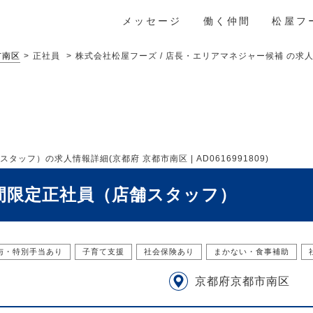
メッセージ
働く仲間
松屋フ
市南区
正社員
株式会社松屋フーズ / 店長・エリアマネジャー候補 の求人情
ッフ）の求人情報詳細(京都府 京都市南区 | AD0616991809)
夜間限定正社員（店舗スタッフ）
与・特別手当あり
子育て支援
社会保険あり
まかない・食事補助
京都府京都市南区