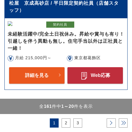
松屋 京成高砂店 / 平日限定契約社員（店舗スタ
ッフ）
契約社員
未経験活躍中/完全土日祝休み。昇給や賞与も有り！
引越しを伴う異動も無し。住宅手当以外は正社員と
一緒！
月給 215,000円～
東京都葛飾区
詳細を見る
Web応募
全
161
件中
1～20
件を表示
1
2
3
›
»